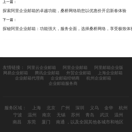
上一篇：
探索阿里企业邮箱的卓越功能，桑桥网络助您以优惠价开启新春体验
下一篇：
探秘阿里企业邮箱：功能强大，服务全面，选择桑桥网络，享受极致体
友情链接：
阿里云企业邮箱
阿里企业邮箱
阿里邮箱企业版
网易企业邮箱
腾讯企业邮箱
外贸企业邮箱
上海企业邮箱
企业邮箱代理商
企业邮箱经销商
杭州企业邮箱
企业邮箱服务商
服务区域：
上海
北京
广州
深圳
义乌
金华
杭州
宁波
温州
南京
无锡
苏州
青岛
武汉
温州
南昌
东莞
厦门
南通
，以及全国其他各城市和地区