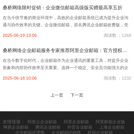
借...
桑桥网络限时促销：企业微信邮箱高级版买赠最高享五折
在当今快节奏的商业环境中，高效的企业邮箱系统已成为提升企业沟
通与协作效率的关键。企业微信邮箱，原名腾讯企业邮箱收费版，凭
借其强大的功能和稳定的服务，赢得了众多企业的青睐。现在，通过
2025-06-19 13:06
阅读数 ：1266
专业的企业微信邮箱服务商——桑桥网络，企业用户可以享受到前...
桑桥网络企业邮箱服务专家推荐阿里企业邮箱：官方授权、稳定可靠与多重优惠活动全解析
在当今数字化时代，企业邮箱作为企业通讯的重要工具，对提升企业
形象和内部协作效率至关重要。选择一个稳定、安全且功能强大的企
业邮箱服务，是每个企业在信息化建设中的重要决策。本文将深入解
2025-06-18 10:06
阅读数 ：1232
析阿里企业邮箱的优势，并介绍官方授权代理商桑桥网络提供的最...
上一页
下一页
友情链接：
阿里云企业邮箱
阿里企业邮箱
阿里邮箱企业版
网易企业邮箱
腾讯企业邮箱
外贸企业邮箱
上海企业邮箱
企业邮箱代理商
企业邮箱经销商
杭州企业邮箱