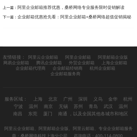
阿里企业邮箱推荐优惠，桑桥网络专业服务限时促销解读
上一篇：
企业邮箱优惠抢先看：阿里企业邮箱+桑桥网络超值促销揭秘
下一篇：
友情链接：
阿里云企业邮箱
阿里企业邮箱
阿里邮箱企业版
网易企业邮箱
腾讯企业邮箱
外贸企业邮箱
上海企业邮箱
企业邮箱代理商
企业邮箱经销商
杭州企业邮箱
企业邮箱服务商
服务区域：
上海
北京
广州
深圳
义乌
金华
杭州
宁波
温州
南京
无锡
苏州
青岛
武汉
温州
南昌
东莞
厦门
南通
，以及全国其他各城市和地区
阿里云企业邮箱、阿里邮箱企业版、阿里云邮箱、专业企业邮箱服务
商：
桑桥网络科技上海分公司
咨询电话：400-114-0800