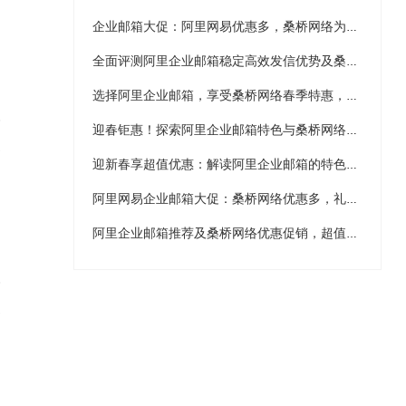
企业邮箱大促：阿里网易优惠多，桑桥网络为您护航！
全面评测阿里企业邮箱稳定高效发信优势及桑桥网络官方授权服务——详解买二送二、买三送三、买五送五超值优惠活动——企业邮箱选购必读攻略
选择阿里企业邮箱，享受桑桥网络春季特惠，开启高效办公新篇章！
3
迎春钜惠！探索阿里企业邮箱特色与桑桥网络超值服务
迎新春享超值优惠：解读阿里企业邮箱的特色与桑桥网络优势
阿里网易企业邮箱大促：桑桥网络优惠多，礼品送不停！
阿里企业邮箱推荐及桑桥网络优惠促销，超值买赠活动详解
6