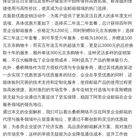
保企业在日常通信及资料存储需求中始终保持高效拓展。标准版的便
捷使用与高性价比，使其成为企业邮箱领域的热门选择。
在最新优惠促销活动中，为客户提供了更加灵活且诱人的多年度支付
选项。具体优惠方案如下：选择买二年送二年套餐，总计获得四年阿
里企业邮箱服务，价格定为1200元，同时附赠50元京东购物卡；选择
买三年送三年套餐，则可享受六年服务，价格为1800元，并赠送100
元京东购物卡；而买五年送五年的超值方案，更是以3000元的总价换
取十年的服务，额外奉送300元京东购物卡。这种灵活多样的促销策
略，不仅大幅降低了企业使用成本，同时提高了产品的整体吸引力。
此外，桑桥网络作为官方授权代理与专业服务商，通过其优惠政策进
一步实现了优惠资源与优质服务的结合。企业在享受优惠的同时，还
能体验到完善的技术支持和定制化服务，使得邮箱产品的使用过程更
加高效便捷。面对激烈的市场竞争，多年促销支付选项与丰富附赠政
策无疑为企业通信方案提供了坚实保障，稳固了阿里企业邮箱在企业
服务领域的领先地位。
通过本文的全面解析，我们可以看出桑桥网络不仅在阿里企业邮箱的
代理与服务领域中占据显著地位，更通过不断创新和灵活的优惠政
策，为各类企业提供了经济实惠、高品质的邮箱解决方案。面对激烈
的市场竞争，这样的举措无疑能为企业降低通信成本、提升工作效